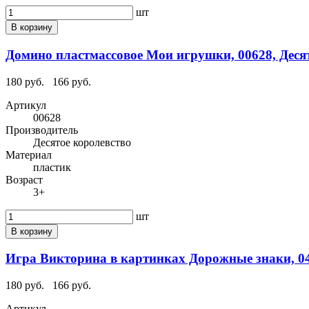
шт
В корзину
Домино пластмассовое Мои игрушки, 00628, Деся
180 руб.
166 руб.
Артикул
00628
Производитель
Десятое королевство
Материал
пластик
Возраст
3+
шт
В корзину
Игра Викторина в картинках Дорожные знаки, 0
180 руб.
166 руб.
Артикул