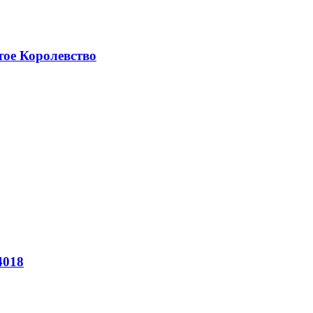
тое Королевство
4018