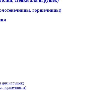
голки, стенки для игрушек)
олотенечницы, горшечницы)
мия
и для игрушек)
ы, горшечницы)