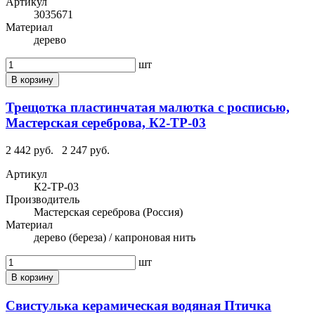
Артикул
3035671
Материал
дерево
шт
В корзину
Трещотка пластинчатая малютка с росписью,
Мастерская сереброва, К2-ТР-03
2 442 руб.
2 247 руб.
Артикул
К2-ТР-03
Производитель
Мастерская сереброва (Россия)
Материал
дерево (береза) / капроновая нить
шт
В корзину
Свистулька керамическая водяная Птичка