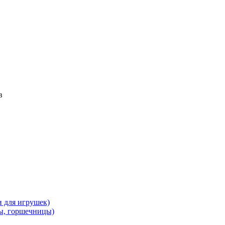
в
и для игрушек)
ы, горшечницы)