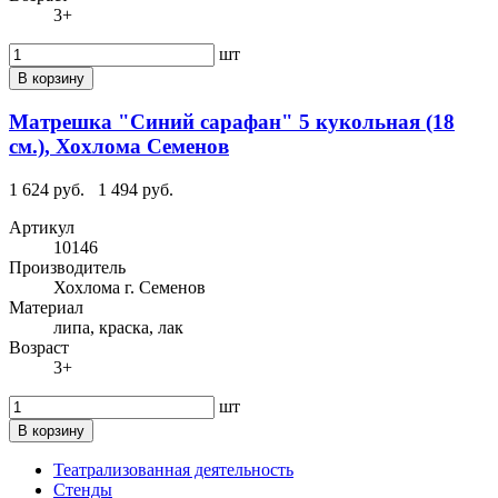
3+
шт
В корзину
Матрешка "Синий сарафан" 5 кукольная (18
см.), Хохлома Семенов
1 624 руб.
1 494 руб.
Артикул
10146
Производитель
Хохлома г. Семенов
Материал
липа, краска, лак
Возраст
3+
шт
В корзину
Театрализованная деятельность
Стенды