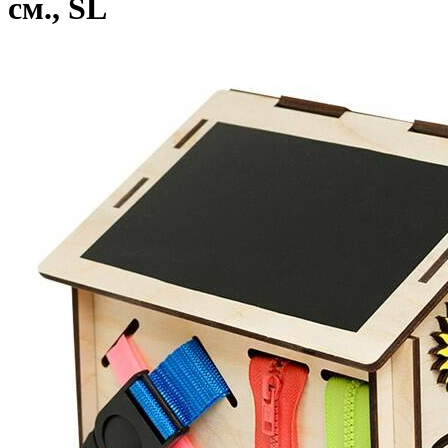
см., SL