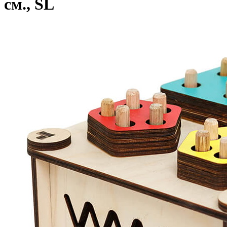
см., SL