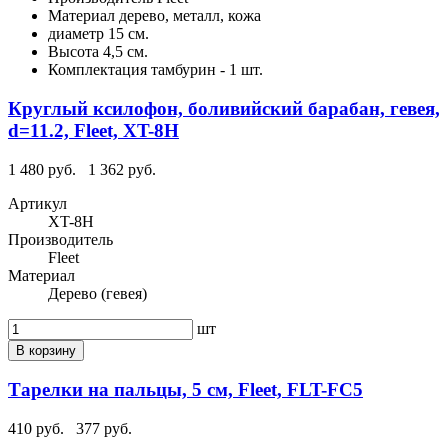
Материал
дерево, металл, кожа
диаметр
15 см.
Высота
4,5 см.
Комплектация
тамбурин - 1 шт.
Круглый ксилофон, боливийский барабан, гевея,
d=11.2, Fleet, XT-8H
1 480 руб.
1 362 руб.
Артикул
XT-8H
Производитель
Fleet
Материал
Дерево (гевея)
шт
В корзину
Тарелки на пальцы, 5 см, Fleet, FLT-FC5
410 руб.
377 руб.