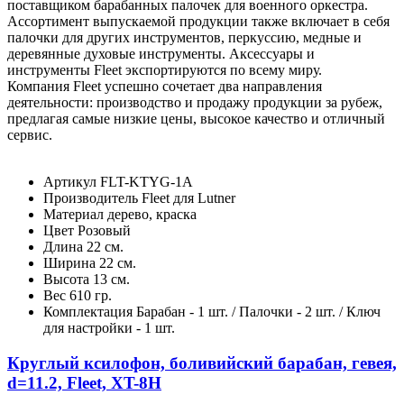
поставщиком барабанных палочек для военного оркестра.
Ассортимент выпускаемой продукции также включает в себя
палочки для других инструментов, перкуссию, медные и
деревянные духовые инструменты. Аксессуары и
инструменты Fleet экспортируются по всему миру.
Компания Fleet успешно сочетает два направления
деятельности: производство и продажу продукции за рубеж,
предлагая самые низкие цены, высокое качество и отличный
сервис.
Артикул
FLT-KTYG-1A
Производитель
Fleet для Lutner
Материал
дерево, краска
Цвет
Розовый
Длина
22 см.
Ширина
22 см.
Высота
13 см.
Вес
610 гр.
Комплектация
Барабан - 1 шт. / Палочки - 2 шт. / Ключ
для настройки - 1 шт.
Круглый ксилофон, боливийский барабан, гевея,
d=11.2, Fleet, XT-8H