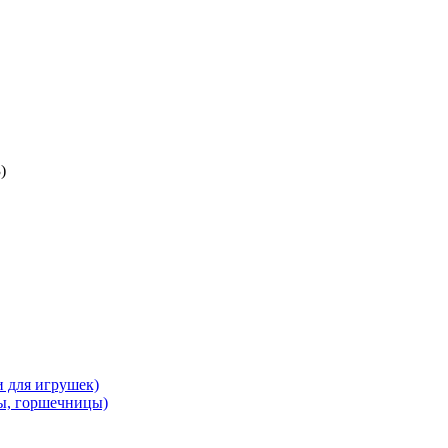
)
и для игрушек)
ы, горшечницы)