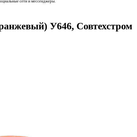
социальные сети и мессенджеры.
оранжевый) У646, Совтехстром