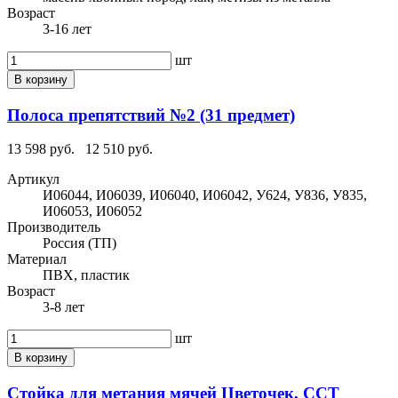
Возраст
3-16 лет
шт
В корзину
Полоса препятствий №2 (31 предмет)
13 598 руб.
12 510 руб.
Артикул
И06044, И06039, И06040, И06042, У624, У836, У835,
И06053, И06052
Производитель
Россия (ТП)
Материал
ПВХ, пластик
Возраст
3-8 лет
шт
В корзину
Стойка для метания мячей Цветочек, ССТ