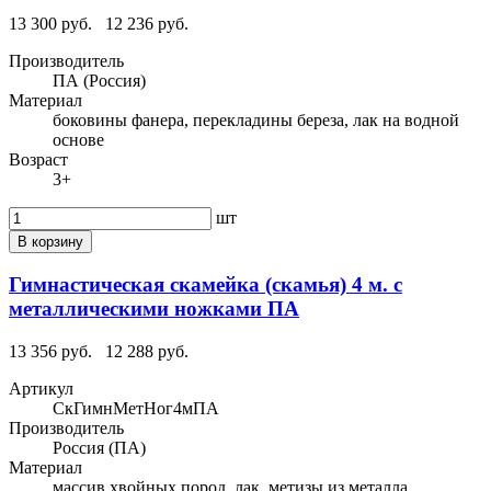
13 300 руб.
12 236 руб.
Производитель
ПА (Россия)
Материал
боковины фанера, перекладины береза, лак на водной
основе
Возраст
3+
шт
В корзину
Гимнастическая скамейка (скамья) 4 м. с
металлическими ножками ПА
13 356 руб.
12 288 руб.
Артикул
СкГимнМетНог4мПА
Производитель
Россия (ПА)
Материал
массив хвойных пород, лак, метизы из металла