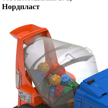
Нордпласт