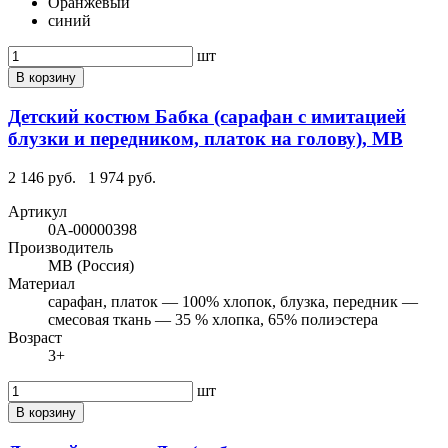
Оранжевый
синий
шт
В корзину
Детский костюм Бабка (сарафан с имитацией
блузки и передником, платок на голову), МВ
2 146 руб.
1 974 руб.
Артикул
0А-00000398
Производитель
МВ (Россия)
Материал
сарафан, платок — 100% хлопок, блузка, передник —
смесовая ткань — 35 % хлопка, 65% полиэстера
Возраст
3+
шт
В корзину