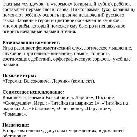
гласным «сундучок» в «теремок» (открытый кубик), ребёнок
составляет первые слоги, слова. Пиктограммы (ухо, карандаш)
помогают ребёнку освоить правила исключений русского
языка. Забавные герои и цветовое обозначение кубиков –
мнемоприём, который поможет ему быстро и ненавязчиво
освоить начальные навыки чтения.
Развивающий компонент:
Игра развивает фонематический слух, логическое мышление,
слуховое и зрительное внимание, память, точность
соотносящих действий, орфографическую зоркость, учебные
навыки.
Похожие игры:
«Теремки Высоковича. Ларчик» (комплект).
Совместное использование:
Комплект «Теремки Воскобовича. Ларчик», Пособие
«Складушки», Игры: «Читайка на шариках 1», «Читайка на
шариках 2», «Яблонька», «Снеговик», «Парусник»,
«Ромашка».
Назначение:
В образовательных, досуговых учреждениях, в домашней
обстановке.