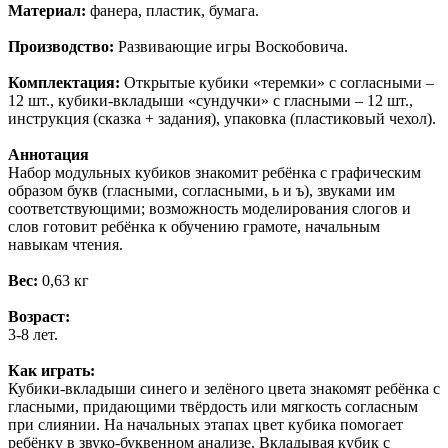
Материал:
фанера, пластик, бумага.
Производство:
Развивающие игры Воскобовича.
Комплектация:
Открытые кубики «теремки» с согласными –
12 шт., кубики-вкладыши «сундучки» с гласными – 12 шт.,
инструкция (сказка + задания), упаковка (пластиковый чехол).
Аннотация
Набор модульных кубиков знакомит ребёнка с графическим
образом букв (гласными, согласными, ь и ъ), звуками им
соответствующими; возможность моделирования слогов и
слов готовит ребёнка к обучению грамоте, начальным
навыкам чтения.
Вес:
0,63 кг
Возраст:
3-8 лет.
Как играть:
Кубики-вкладыши синего и зелёного цвета знакомят ребёнка с
гласными, придающими твёрдость или мягкость согласным
при слиянии. На начальных этапах цвет кубика помогает
ребёнку в звуко-буквенном анализе. Вкладывая кубик с