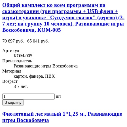
Общий комплект ко всем программам по
сказкотерапии (три программы + USB-флеш +
игры) в упаковке "Сундучок сказок" (дерево) (3-
7 лет; на группу 10 человек), Развивающие игры
Воскобовича, КОМ-005
70 697 руб.
65 041 руб.
Артикул
КОМ-005
Производитель
Развивающие игры Воскобовича
Материал
картон, фанера, ПВХ
Возраст
3-7 лет.
шт
В корзину
Фиолетовый лес малый 1*1,25 м., Развивающие
игры Воскобовича