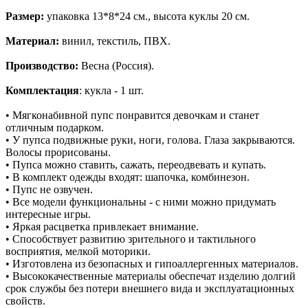
Размер:
упаковка 13*8*24 см., высота куклы 20 см.
Материал:
винил, текстиль, ПВХ.
Производство:
Весна (Россия).
Комплектация
: кукла - 1 шт.
• Мягконабивной пупс понравится девочкам и станет
отличным подарком.
• У пупса подвижные руки, ноги, голова. Глаза закрываются.
Волосы прорисованы.
• Пупса можно ставить, сажать, переодвевать и купать.
• В комплект одежды входят: шапочка, комбинезон.
• Пупс не озвучен.
• Все модели функциональны - с ними можно придумать
интересные игры.
• Яркая расцветка привлекает внимание.
• Способствует развитию зрительного и тактильного
восприятия, мелкой моторики.
• Изготовлена из безопасных и гипоаллергенных материалов.
• Высококачественные материалы обеспечат изделию долгий
срок службы без потери внешнего вида и эксплуатационных
свойств.