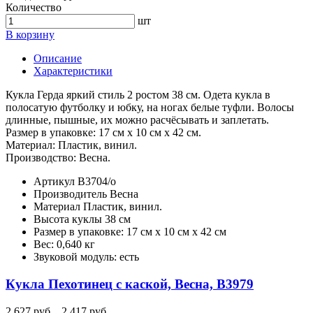
Количество
шт
В корзину
Описание
Характеристики
Кукла Герда яркий стиль 2 ростом 38 см. Одета кукла в
полосатую футболку и юбку, на ногах белые туфли. Волосы
длинные, пышные, их можно расчёсывать и заплетать.
Размер в упаковке: 17 см х 10 см х 42 см.
Материал: Пластик, винил.
Производство: Весна.
Артикул
В3704/о
Производитель
Весна
Материал
Пластик, винил.
Высота куклы
38 см
Размер в упаковке:
17 см х 10 см х 42 см
Вес:
0,640 кг
Звуковой модуль:
есть
Кукла Пехотинец с каской, Весна, В3979
2 627 руб.
2 417 руб.