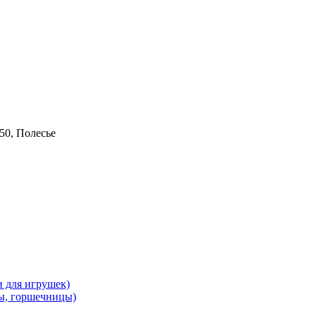
50, Полесье
и для игрушек)
ы, горшечницы)