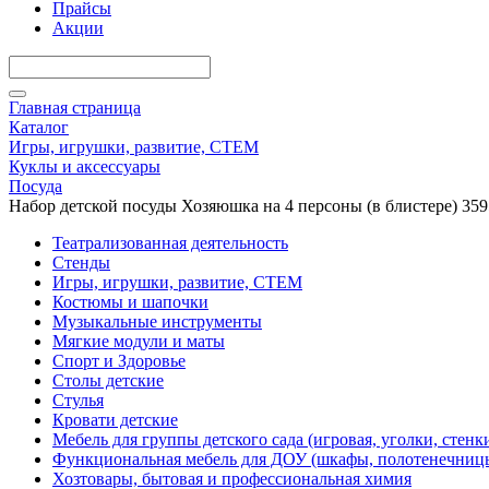
Прайсы
Акции
Главная страница
Каталог
Игры, игрушки, развитие, СТЕМ
Куклы и аксессуары
Посуда
Набор детской посуды Хозяюшка на 4 персоны (в блистере) 359
Театрализованная деятельность
Стенды
Игры, игрушки, развитие, СТЕМ
Костюмы и шапочки
Музыкальные инструменты
Мягкие модули и маты
Спорт и Здоровье
Столы детские
Стулья
Кровати детские
Мебель для группы детского сада (игровая, уголки, стенк
Функциональная мебель для ДОУ (шкафы, полотенечниц
Хозтовары, бытовая и профессиональная химия