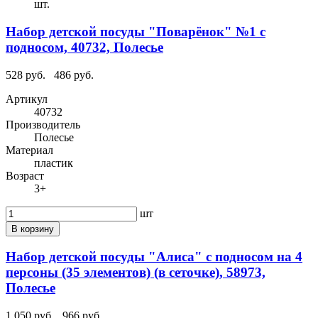
шт.
Набор детской посуды "Поварёнок" №1 с
подносом, 40732, Полесье
528 руб.
486 руб.
Артикул
40732
Производитель
Полесье
Материал
пластик
Возраст
3+
шт
В корзину
Набор детской посуды "Алиса" с подносом на 4
персоны (35 элементов) (в сеточке), 58973,
Полесье
1 050 руб.
966 руб.