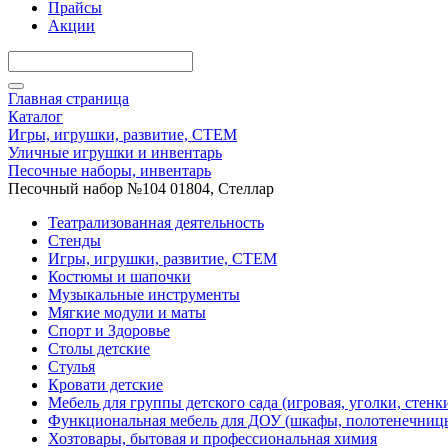
Прайсы
Акции
Главная страница
Каталог
Игры, игрушки, развитие, СТЕМ
Уличные игрушки и инвентарь
Песочные наборы, инвентарь
Песочный набор №104 01804, Стеллар
Театрализованная деятельность
Стенды
Игры, игрушки, развитие, СТЕМ
Костюмы и шапочки
Музыкальные инструменты
Мягкие модули и маты
Спорт и Здоровье
Столы детские
Стулья
Кровати детские
Мебель для группы детского сада (игровая, уголки, стенк
Функциональная мебель для ДОУ (шкафы, полотенечниц
Хозтовары, бытовая и профессиональная химия