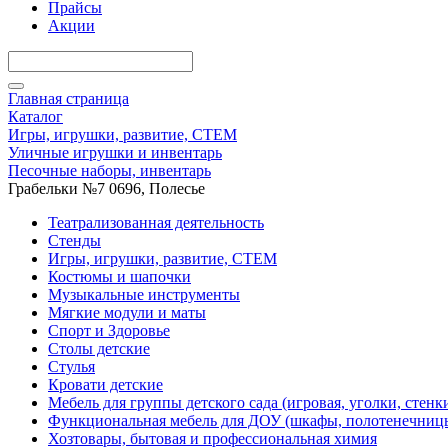
Прайсы
Акции
Главная страница
Каталог
Игры, игрушки, развитие, СТЕМ
Уличные игрушки и инвентарь
Песочные наборы, инвентарь
Грабельки №7 0696, Полесье
Театрализованная деятельность
Стенды
Игры, игрушки, развитие, СТЕМ
Костюмы и шапочки
Музыкальные инструменты
Мягкие модули и маты
Спорт и Здоровье
Столы детские
Стулья
Кровати детские
Мебель для группы детского сада (игровая, уголки, стенк
Функциональная мебель для ДОУ (шкафы, полотенечниц
Хозтовары, бытовая и профессиональная химия