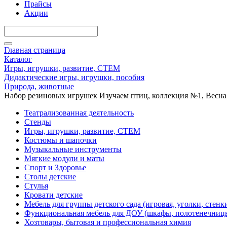
Прайсы
Акции
Главная страница
Каталог
Игры, игрушки, развитие, СТЕМ
Дидактические игры, игрушки, пособия
Природа, животные
Набор резиновых игрушек Изучаем птиц, коллекция №1, Весна
Театрализованная деятельность
Стенды
Игры, игрушки, развитие, СТЕМ
Костюмы и шапочки
Музыкальные инструменты
Мягкие модули и маты
Спорт и Здоровье
Столы детские
Стулья
Кровати детские
Мебель для группы детского сада (игровая, уголки, стенк
Функциональная мебель для ДОУ (шкафы, полотенечниц
Хозтовары, бытовая и профессиональная химия