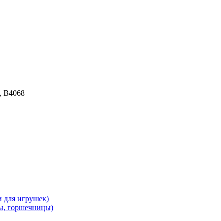
, В4068
и для игрушек)
ы, горшечницы)