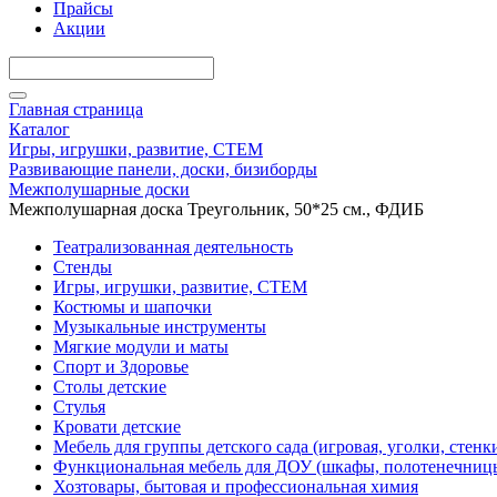
Прайсы
Акции
Главная страница
Каталог
Игры, игрушки, развитие, СТЕМ
Развивающие панели, доски, бизиборды
Межполушарные доски
Межполушарная доска Треугольник, 50*25 см., ФДИБ
Театрализованная деятельность
Стенды
Игры, игрушки, развитие, СТЕМ
Костюмы и шапочки
Музыкальные инструменты
Мягкие модули и маты
Спорт и Здоровье
Столы детские
Стулья
Кровати детские
Мебель для группы детского сада (игровая, уголки, стенк
Функциональная мебель для ДОУ (шкафы, полотенечниц
Хозтовары, бытовая и профессиональная химия