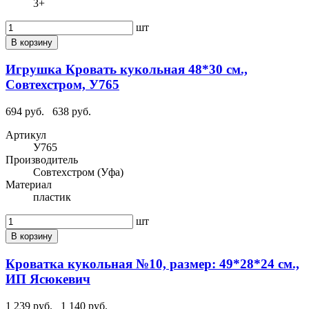
3+
шт
В корзину
Игрушка Кровать кукольная 48*30 см.,
Совтехстром, У765
694 руб.
638 руб.
Артикул
У765
Производитель
Совтехстром (Уфа)
Материал
пластик
шт
В корзину
Кроватка кукольная №10, размер: 49*28*24 см.,
ИП Ясюкевич
1 239 руб.
1 140 руб.