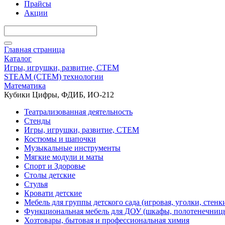
Прайсы
Акции
Главная страница
Каталог
Игры, игрушки, развитие, СТЕМ
STEAM (СТЕМ) технологии
Математика
Кубики Цифры, ФДИБ, ИО-212
Театрализованная деятельность
Стенды
Игры, игрушки, развитие, СТЕМ
Костюмы и шапочки
Музыкальные инструменты
Мягкие модули и маты
Спорт и Здоровье
Столы детские
Стулья
Кровати детские
Мебель для группы детского сада (игровая, уголки, стенк
Функциональная мебель для ДОУ (шкафы, полотенечниц
Хозтовары, бытовая и профессиональная химия