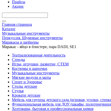
Прайсы
Акции
Главная страница
Каталог
Музыкальные инструменты
Перкуссия. Шумовые инструменты
Маракасы и шейкеры
Маракас - яйцо в блистере, пара DADI, SE1
Театрализованная деятельность
Стенды
Игры, игрушки, развитие, СТЕМ
Костюмы и шапочки
Музыкальные инструменты
Мягкие модули и маты
Спорт и Здоровье
Столы детские
Стулья
Кровати детские
Мебель для группы детского сада (игровая, уголки, стенк
Функциональная мебель для ДОУ (шкафы, полотенечниц
Хозтовары, бытовая и профессиональная химия