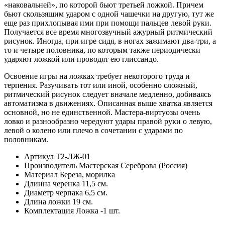
«наковальней», по которой бьют третьей ложкой. Причем
бьют скользящим ударом с одной чашечки на другую, тут же
еще раз прихлопывая ими при помощи пальцев левой руки.
Получается все время многозвучный ажурный ритмический
рисунок. Иногда, при игре сидя, в ногах зажимают два-три, а
то и четыре половника, по которым также периодически
ударяют ложкой или проводят ею глиссандо.
Освоение игры на ложках требует некоторого труда и
терпения. Разучивать тот или иной, особенно сложный,
ритмический рисунок следует вначале медленно, добиваясь
автоматизма в движениях. Описанная выше хватка является
основной, но не единственной. Мастера-виртуозы очень
ловко и разнообразно чередуют удары правой руки о левую,
левой о колено или плечо в сочетании с ударами по
половникам.
Артикул
Т2-ЛЖ-01
Производитель
Мастерская Сереброва (Россия)
Материал
Береза, морилка
Длинна черенка
11,5 см.
Диаметр черпака
6,5 см.
Длина ложки
19 см.
Комплектация
Ложка -1 шт.