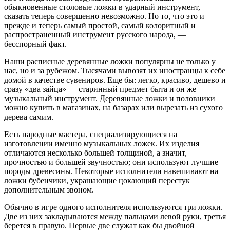
обыкновенные столовые ложки в ударный инструмент,
сказать теперь совершенно невозможно. Но то, что это и
прежде и теперь самый простой, самый колоритный и
распространенный инструмент русского народа, —
бесспорный факт.
Наши расписные деревянные ложки популярны не только у
нас, но и за рубежом. Тысячами вывозят их иностранцы к себе
домой в качестве сувениров. Еще бы: легко, красиво, дешево и
сразу «два зайца» — старинный предмет быта и он же —
музыкальный инструмент. Деревянные ложки и половники
можно купить в магазинах, на базарах или вырезать из сухого
дерева самим.
Есть народные мастера, специализирующиеся на
изготовлении именно музыкальных ложек. Их изделия
отличаются несколько большей толщиной, а значит,
прочностью и большей звучностью; они используют лучшие
породы древесины. Некоторые исполнители навешивают на
ложки бубенчики, украшающие цокающий перестук
дополнительным звоном.
Обычно в игре одного исполнителя используются три ложки.
Две из них закладываются между пальцами левой руки, третья
берется в правую. Первые две служат как бы двойной