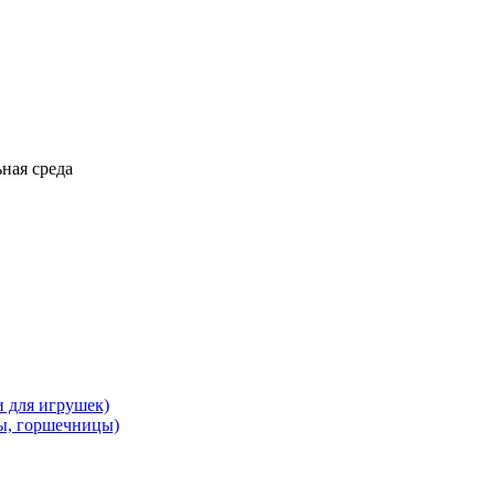
ная среда
и для игрушек)
ы, горшечницы)