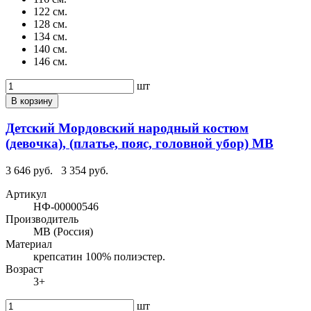
122 см.
128 см.
134 см.
140 см.
146 см.
шт
В корзину
Детский Мордовский народный костюм
(девочка), (платье, пояс, головной убор) МВ
3 646 руб.
3 354 руб.
Артикул
НФ-00000546
Производитель
МВ (Россия)
Материал
крепсатин 100% полиэстер.
Возраст
3+
шт