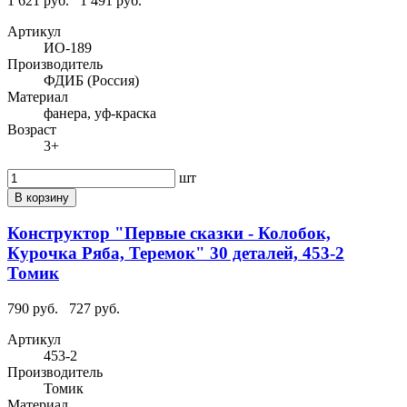
1 621 руб.
1 491 руб.
Артикул
ИО-189
Производитель
ФДИБ (Россия)
Материал
фанера, уф-краска
Возраст
3+
шт
В корзину
Конструктор "Первые сказки - Колобок,
Курочка Ряба, Теремок" 30 деталей, 453-2
Томик
790 руб.
727 руб.
Артикул
453-2
Производитель
Томик
Материал