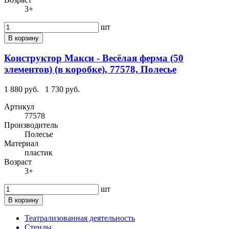
3+
шт
В корзину
Конструктор Макси - Весёлая ферма (50
элементов) (в коробке), 77578, Полесье
1 880 руб.
1 730 руб.
Артикул
77578
Производитель
Полесье
Материал
пластик
Возраст
3+
шт
В корзину
Театрализованная деятельность
Стенды