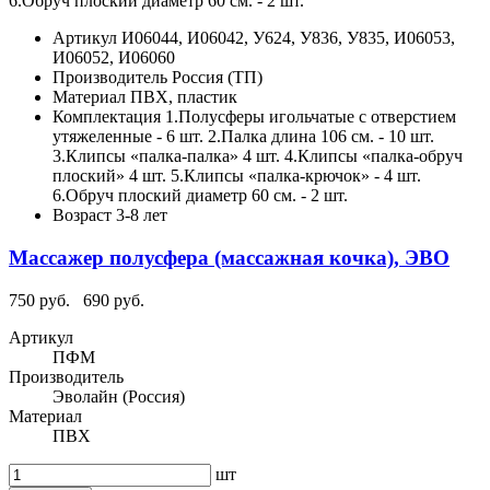
6.Обруч плоский диаметр 60 см. - 2 шт.
Артикул
И06044, И06042, У624, У836, У835, И06053,
И06052, И06060
Производитель
Россия (ТП)
Материал
ПВХ, пластик
Комплектация
1.Полусферы игольчатые с отверстием
утяжеленные - 6 шт. 2.Палка длина 106 см. - 10 шт.
3.Клипсы «палка-палка» 4 шт. 4.Клипсы «палка-обруч
плоский» 4 шт. 5.Клипсы «палка-крючок» - 4 шт.
6.Обруч плоский диаметр 60 см. - 2 шт.
Возраст
3-8 лет
Массажер полусфера (массажная кочка), ЭВО
750 руб.
690 руб.
Артикул
ПФМ
Производитель
Эволайн (Россия)
Материал
ПВХ
шт