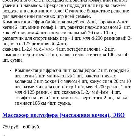
умений и навыков. Прекрасно подходит для игр на свежем
воздухе и в спортивном зале! Отличное бюджетное решение
для дачных или пляжных игр всей семьёй.
Комплектация: фрисби 4шт, кольцеброс 2-шт, городки 2- шт,
кегли 2- шт, мини-гольф 1- шт, ракетки пляж.с воланом 2- шт,
хоккей с мячом 4- шт, конус сигнальный 20 см - 10 шт,
разметчик для спортивных игр - 1 шт, мяч d-200 резиновый 2-
шт, мяч d-125 резиновый- 4 шт,
скакалка L-2,4 м. d-4мм.- 4 шт, эстафет.палочка - 2 шт,
комплект верт.стоек - 2 шт, палка гимнастическая 106 см - 4
шт, сумка.
Комплектация
фрисби 4шт, кольцеброс 2 шт, городки 2
шт, кегли 2 шт, мини-гольф 1 шт, ракетки пляж.с
воланом 2 шт, хоккей с мячом 4 шт, конус сигн.20 см 10
шт, разметчик для спорт.игр 1 шт, мяч d 200 резин. 2 шт,
мяч d-125 резин. 4 шт, скакалка L-2,4м d-4мм. 4 шт,
эстафет.палочка 2 шт, комплект верт.стоек 2 шт, палка
гимнаст.106 см 4шт, сумка.
Массажер полусфера (массажная кочка), ЭВО
750 руб.
690 руб.