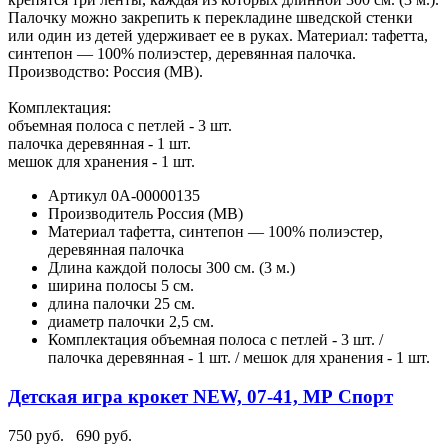
Палочку можно закрепить к перекладине шведской стенки
или один из детей удерживает ее в руках. Материал: тафетта,
синтепон — 100% полиэстер, деревянная палочка.
Производство: Россия (МВ).
Комплектация:
объемная полоса с петлей - 3 шт.
палочка деревянная - 1 шт.
мешок для хранения - 1 шт.
Артикул
0А-00000135
Производитель
Россия (МВ)
Материал
тафетта, синтепон — 100% полиэстер,
деревянная палочка
Длина каждой полосы
300 см. (3 м.)
ширина полосы
5 см.
длина палочки
25 см.
диаметр палочки
2,5 см.
Комплектация
объемная полоса с петлей - 3 шт. /
палочка деревянная - 1 шт. / мешок для хранения - 1 шт.
Детская игра крокет NEW, 07-41, МР Спорт
750 руб.
690 руб.