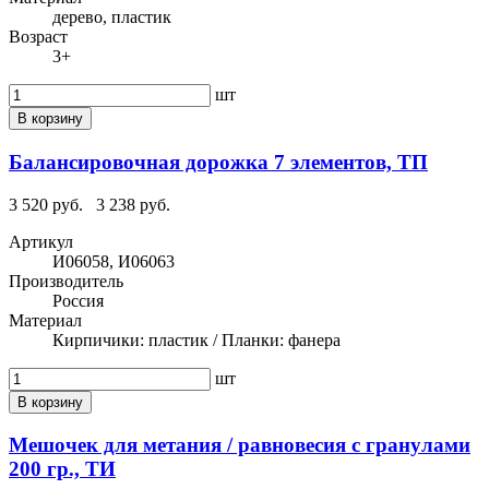
дерево, пластик
Возраст
3+
шт
В корзину
Балансировочная дорожка 7 элементов, ТП
3 520 руб.
3 238 руб.
Артикул
И06058, И06063
Производитель
Россия
Материал
Кирпичики: пластик / Планки: фанера
шт
В корзину
Мешочек для метания / равновесия с гранулами
200 гр., ТИ