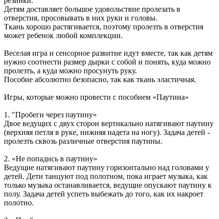
резинки.
Детям доставляет большое удовольствие пролезать в
отверстия, просовывать в них руки и головы.
Ткань хорошо растягивается, поэтому пролезть в отверстия
может ребенок любой комплекции.
Веселая игра и сенсорное развитие идут вместе, так как детям
нужно соотнести размер дырки с собой и понять, куда можно
пролезть, а куда можно просунуть руку.
Пособие абсолютно безопасно, так как ткань эластичная.
Игры, которые можно провести с пособием «Паутина»
1. "Пробеги через паутину»
Двое ведущих с двух сторон вертикально натягивают паутину
(верхняя петля в руке, нижняя надета на ногу). Задача детей -
пролезть сквозь различные отверстия паутины.
2. «Не попадись в паутину»
Ведущие натягивают паутину горизонтально над головами у
детей. Дети танцуют под полотном, пока играет музыка, как
только музыка останавливается, ведущие опускают паутину к
полу. Задача детей успеть выбежать до того, как их накроет
полотно.