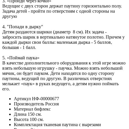
3. «Пройди через кочки»
Ведущие с двух сторон держат паутину горизонтально полу.
Задача детей - пройти по отверстиям с одной стороны на
другую
4. "Попади в дырку"
Детям раздаются шарики (диаметр 8 см). Их задача -
забросить шарик в вертикально натянутое полотно. Причем у
каждой дырки свои баллы: маленькая дырка - 5 баллов,
большая - 1 балл.
5. «Поймай паука»
В качестве дополнительного оборудования к этой игре можно
взять небольшую игрушку - паучка. Можно взять небольшой
мячик, он будет пауком. Дети находятся по одну сторону
паутины, ведущий по другую. В различных отверстиях
мелькает «паук» в руках ведущего, а детям нужно поймать
его.
Артикул
НФ-00000677
Производитель
Россия
Материал
бифлекс
Длина
150 см.
Высота
100 см.
Комплектация
тканевая паутина с вырезами