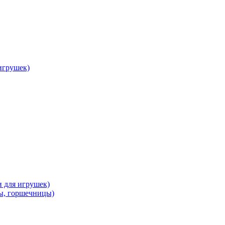
 игрушек)
и для игрушек)
ы, горшечницы)