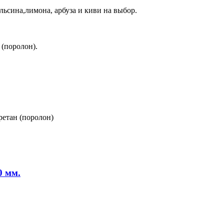
льсина,лимона, арбуза и киви на выбор.
 (поролон).
ретан (поролон)
0 мм.