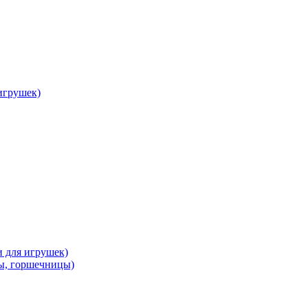
 игрушек)
и для игрушек)
ы, горшечницы)