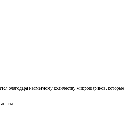
ется благодаря несметному количеству микрошариков, которые
омнаты.