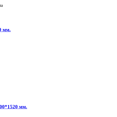
ла
0 мм.
00*1520 мм.