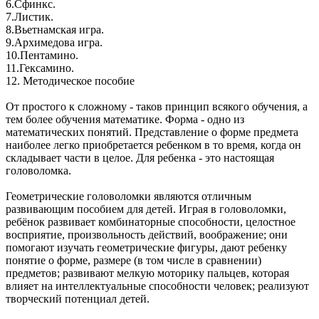
6.Сфинкс.
7.Листик.
8.Вьетнамская игра.
9.Архимедова игра.
10.Пентамино.
11.Гексамино.
12. Методическое пособие
От простого к сложному - таков принцип всякого обучения, а
тем более обучения математике. Форма - одно из
математических понятий. Представление о форме предмета
наиболее легко приобретается ребенком в то время, когда он
складывает части в целое. Для ребенка - это настоящая
головоломка.
Геометрические головоломки являются отличным
развивающим пособием для детей. Играя в головоломки,
ребёнок развивает комбинаторные способности, целостное
восприятие, произвольность действий, воображение; они
помогают изучать геометрические фигуры, дают ребенку
понятие о форме, размере (в том числе в сравнении)
предметов; развивают мелкую моторику пальцев, которая
влияет на интеллектуальные способности человек; реализуют
творческий потенциал детей.