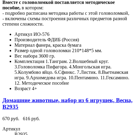
Вместе с головоломкой поставляется методическое
пособие,
в котором:
- подробно расписана методика работы с этой головоломкой,
- включены схемы построения различных предметов разной
степени сложности.
Артикул
ИО-576
Производитель
ФДИБ (Россия)
Материал
фанера, краска бумага
Размер одной головоломки
210*148*5 мм.
Вес набора
3600 гр.
Комплектация
1.Танграм. 2.Волшебный круг.
3.Головоломка Пифагора. 4.Монгольская игра.
5.Колумбово яйцо. 6.Сфинкс. 7.Листик. 8.Вьетнамская
игра. 9.Архимедова игра. 10.Пентамино. 11.Гексамино.
12. Методическое пособие
Возраст
4+
Домашние животные, набор из 6 игрушек, Весна,
В2935
670 руб.
616 руб.
Артикул
В2935