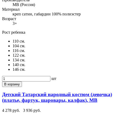
МВ (Россия)
Материал
креп сатин, габардин 100% полиэстер
Возраст
3+
Рост ребенка
110 см.
104 см.
116 см.
122 см.
134 см.
140 см.
146 см.
шт
В корзину
Детский Татарский народный костюм (девочка)
(платье, фартук, шаровары, калфак), МВ
4 278 руб.
3 936 руб.