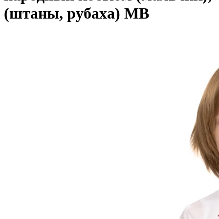
(штаны, рубаха) МВ