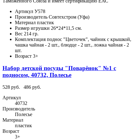
Таможенного Союза и имеет сертификацию ЕАС
Артикул
У578
Производитель
Совтехстром (Уфа)
Материал
пластик
Размер игрушки
26*24*11,5 см.
Вес
214 гр.
Комплектация
поднос "Цветочек", чайник с крышкой,
чашка чайная - 2 шт., блюдце - 2 шт., ложка чайная - 2
шт.
Возраст
3+
Набор детской посуды "Поварёнок" №1 с
подносом, 40732, Полесье
528 руб.
486 руб.
Артикул
40732
Производитель
Полесье
Материал
пластик
Возраст
3+