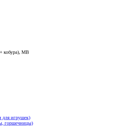
+ кобура), МВ
и для игрушек)
ы, горшечницы)