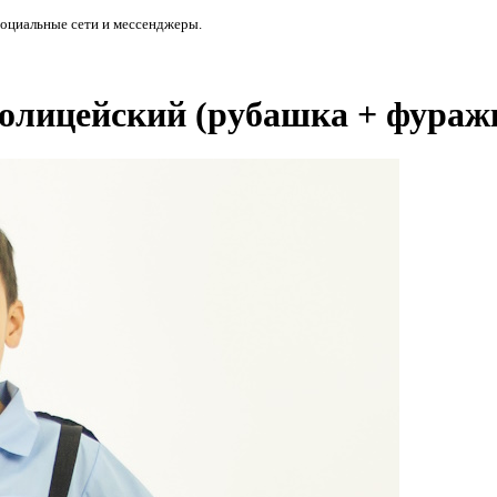
социальные сети и мессенджеры.
олицейский (рубашка + фуражк