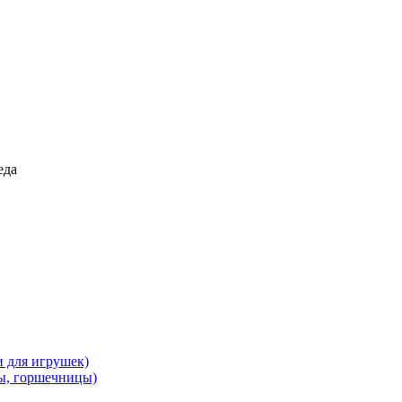
еда
и для игрушек)
ы, горшечницы)