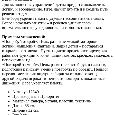
Для выполнения упражнений детям придется подключить
логику и воображение. Игра научит думать и находить пути
решения задач.
Бизиборд укрепит память, улучшит ассоциативные связи.
Всего несколько занятий – и ребенок удивит своей
внимательностью, усидчивостью и самостоятельностью.
Примеры упражнений:
«Попробуй открой». Цель: развитие мелкой моторики,
логики, мышления, фантазии. Задача детей – постараться
открыть все замочки. Пусть педагог продемонстрирует, как
работают функции ключей, шпингалетов, крючков, замочков с
цепочками и т.д..
«Повторяй за мной». Цель: развитие кистей рук и пальцев,
подготовка к письму, умение повторять по образцу. Педагог
передвигает шарик внутри лабиринта от одного конца в
другой. Задача игрока - в точности повторить показанные
движения. Игра укрепляет память.
Артикул
12840
Производитель
Приоритет
Материал
фанера, металл, пластик, текстиль
Длина
88 см.
Ширина
32 см.
Вес
2 кг.