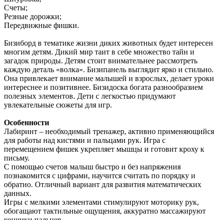
Счеты;
Резные дорожки;
Передвижные фишки.
Бизиборд в тематике жизни диких животных будет интересен
многим детям. Дикий мир таит в себе множество тайн и
загадок природы. Детям стоит внимательнее рассмотреть
каждую деталь «волка». Бизипанель выглядит ярко и стильно.
Она привлекает внимание малышей и взрослых, делает уроки
интереснее и позитивнее. Бизидоска богата разнообразием
полезных элементов. Дети с легкостью придумают
увлекательные сюжеты для игр.
Особенности
Лабиринт – необходимый тренажер, активно применяющийся
для работы над кистями и пальцами рук. Игра с
перемещением фишек укрепляет мышцы и готовит кроху к
письму.
С помощью счетов малыш быстро и без напряжения
познакомится с цифрами, научится считать по порядку и
обратно. Отличный вариант для развития математических
данных.
Игры с мелкими элементами стимулируют моторику рук,
обогащают тактильные ощущения, аккуратно массажируют
кончики пальцев.