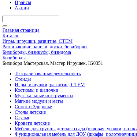
Прайсы
Акции
Главная страница
Каталог
Игры, игрушки, развитие, СТЕМ
Развивающие панели, доски, бизиборды
Бизиборды, бизикубы, бизидома
Бизиборды
Бизиборд Мастерская, Мастер Игрушек, IG0351
Театрализованная деятельность
Стенды
Игры, игрушки, развитие, СТЕМ
Костюмы и шапочки
Музыкальные инструменты
Мягкие модули и маты
Спорт и Здоровье
Столы детские
Стулья
Кровати детские
Мебель для группы детского сада (игровая, уголки, стенк
Функциональная мебель для ДОУ (шкафы, полотенечниц