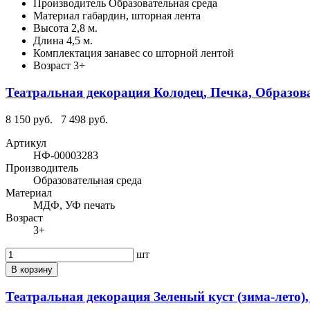
Производитель
Образовательная среда
Материал
габардин, шторная лента
Высота
2,8 м.
Длина
4,5 м.
Комплектация
занавес со шторной лентой
Возраст
3+
Театральная декорация Колодец, Печка, Образов
8 150 руб.
7 498 руб.
Артикул
НФ-00003283
Производитель
Образовательная среда
Материал
МДФ, УФ печать
Возраст
3+
шт
В корзину
Театральная декорация Зеленый куст (зима-лето)