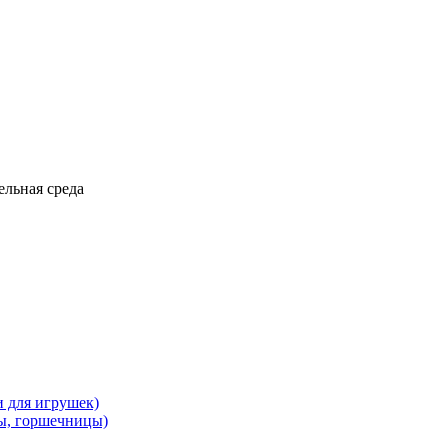
ельная среда
и для игрушек)
ы, горшечницы)