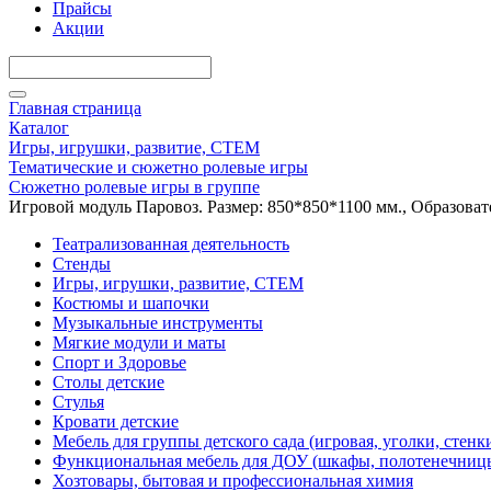
Прайсы
Акции
Главная страница
Каталог
Игры, игрушки, развитие, СТЕМ
Тематические и сюжетно ролевые игры
Сюжетно ролевые игры в группе
Игровой модуль Паровоз. Размер: 850*850*1100 мм., Образоват
Театрализованная деятельность
Стенды
Игры, игрушки, развитие, СТЕМ
Костюмы и шапочки
Музыкальные инструменты
Мягкие модули и маты
Спорт и Здоровье
Столы детские
Стулья
Кровати детские
Мебель для группы детского сада (игровая, уголки, стенк
Функциональная мебель для ДОУ (шкафы, полотенечниц
Хозтовары, бытовая и профессиональная химия