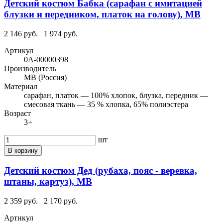
Детский костюм Бабка (сарафан с имитацией
блузки и передником, платок на голову), МВ
2 146 руб.
1 974 руб.
Артикул
0А-00000398
Производитель
МВ (Россия)
Материал
сарафан, платок — 100% хлопок, блузка, передник —
смесовая ткань — 35 % хлопка, 65% полиэстера
Возраст
3+
шт
В корзину
Детский костюм Дед (рубаха, пояс - веревка,
штаны, картуз), МВ
2 359 руб.
2 170 руб.
Артикул