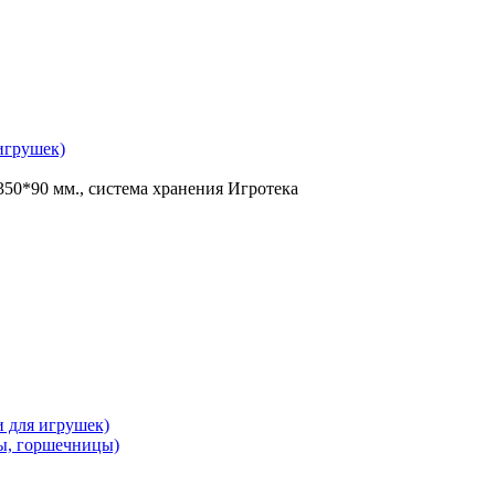
 игрушек)
50*90 мм., система хранения Игротека
и для игрушек)
ы, горшечницы)