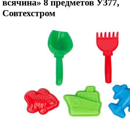
всячина» 8 предметов У377,
Совтехстром